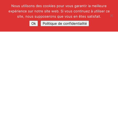
Lampes
Nous utilisons des cookies pour vous garantir la meilleure
expérience sur notre site web. Si vous continuez à utiliser ce
Panneaux de signalisation
site, nous supposerons que vous en êtes satisfait.
Ok
Politique de confidentialité
CHANTIER